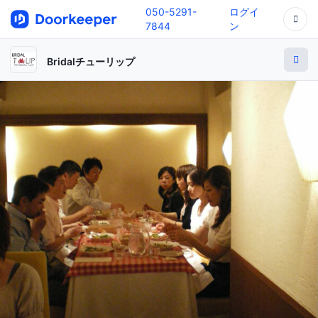
050-5291-
ログイ
7844
ン
Bridalチューリップ