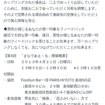
カップリングされた場合は、二人でゆっくりお話していただ
くために、別途お二人で会っていただく日程を調整します。
その上で交際される場合始めて連絡先の交換をしていただく
ので個人情報も安心
◆異性が感じるあなたの第一印象をフィードバック
婚活で大切な第一印象、後日、異性が感じるあなたの第一印
象のフィードバックを受けることが出来ます。万一カップリ
ングしなくても、次につなげていただくことが出来ます。
【第4回 「まなであえ～る」開催概要】
・日時 ２０１３年４月２１日（日曜日）
１３時３０分～１５時３０分 ※１３時１０分受
付開始
・場所 Foodiun Bar一瑳 PARIS×KYOTO 新宿NS店
（新宿ＮＳビル ２９階 新宿駅西口８分）
東京都新宿区西新宿2-4-1 新宿NSビル29F
・参加資格 男女共に「独身」「恋人がいない」方で
男性 ３０歳～４５歳位までで年収４００万円