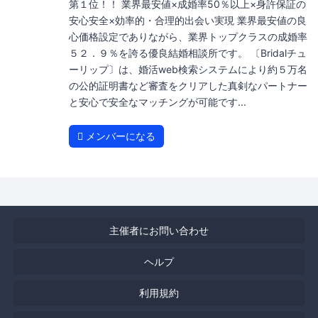
第１位！！ 業界最安値×成婚率50％以上×身許保証の
安心安全×効率的・合理的出会い実現 業界最安値の良
心価格設定でありながら、業界トップクラスの成婚率
５２．９％を誇る優良結婚相談所です。 〔Bridalチュ
ーリップ〕は、婚活web検索システムにより約５万名
の公的証明書など審査をクリアした真剣なパートナー
と安心で安全なマッチングが可能です...
メンバーになる
主催者にお問い合わせ
ヘルプ
利用規約