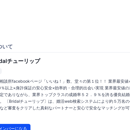
ついて
idalチューリップ
相談所facebookページ「いいね！」数、堂々の第１位！！ 業界最安値
0％以上×身許保証の安心安全×効率的・合理的出会い実現 業界最安値の
定でありながら、業界トップクラスの成婚率５２．９％を誇る優良結婚
。 〔Bridalチューリップ〕は、婚活web検索システムにより約５万名
など審査をクリアした真剣なパートナーと安心で安全なマッチングが可
メンバーになる