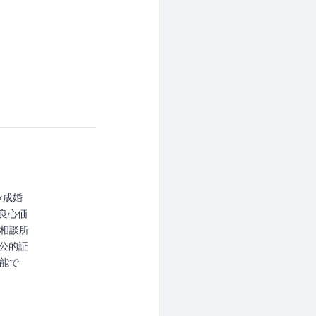
×成婚
良心価
相談所
の公的証
能で